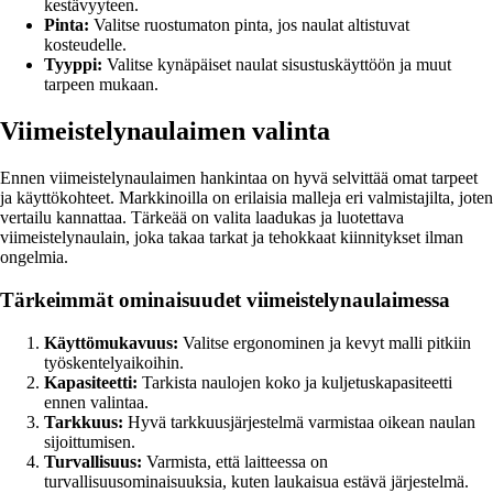
kestävyyteen.
Pinta:
Valitse ruostumaton pinta, jos naulat altistuvat
kosteudelle.
Tyyppi:
Valitse kynäpäiset naulat sisustuskäyttöön ja muut
tarpeen mukaan.
Viimeistelynaulaimen valinta
Ennen viimeistelynaulaimen hankintaa on hyvä selvittää omat tarpeet
ja käyttökohteet. Markkinoilla on erilaisia malleja eri valmistajilta, joten
vertailu kannattaa. Tärkeää on valita laadukas ja luotettava
viimeistelynaulain, joka takaa tarkat ja tehokkaat kiinnitykset ilman
ongelmia.
Tärkeimmät ominaisuudet viimeistelynaulaimessa
Käyttömukavuus:
Valitse ergonominen ja kevyt malli pitkiin
työskentelyaikoihin.
Kapasiteetti:
Tarkista naulojen koko ja kuljetuskapasiteetti
ennen valintaa.
Tarkkuus:
Hyvä tarkkuusjärjestelmä varmistaa oikean naulan
sijoittumisen.
Turvallisuus:
Varmista, että laitteessa on
turvallisuusominaisuuksia, kuten laukaisua estävä järjestelmä.