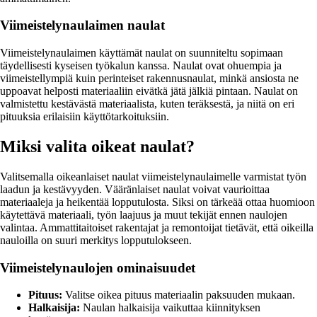
Viimeistelynaulaimen naulat
Viimeistelynaulaimen käyttämät naulat on suunniteltu sopimaan
täydellisesti kyseisen työkalun kanssa. Naulat ovat ohuempia ja
viimeistellympiä kuin perinteiset rakennusnaulat, minkä ansiosta ne
uppoavat helposti materiaaliin eivätkä jätä jälkiä pintaan. Naulat on
valmistettu kestävästä materiaalista, kuten teräksestä, ja niitä on eri
pituuksia erilaisiin käyttötarkoituksiin.
Miksi valita oikeat naulat?
Valitsemalla oikeanlaiset naulat viimeistelynaulaimelle varmistat työn
laadun ja kestävyyden. Vääränlaiset naulat voivat vaurioittaa
materiaaleja ja heikentää lopputulosta. Siksi on tärkeää ottaa huomioon
käytettävä materiaali, työn laajuus ja muut tekijät ennen naulojen
valintaa. Ammattitaitoiset rakentajat ja remontoijat tietävät, että oikeilla
nauloilla on suuri merkitys lopputulokseen.
Viimeistelynaulojen ominaisuudet
Pituus:
Valitse oikea pituus materiaalin paksuuden mukaan.
Halkaisija:
Naulan halkaisija vaikuttaa kiinnityksen