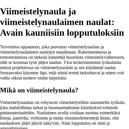
Viimeistelynaula ja
viimeistelynaulaimen naulat:
Avain kauniisiin lopputuloksiin
Tervetuloa oppaaseen, joka pureutuu viimeistelynaulan ja
viimeistelynaulaimen naulojen maailmaan. Rakentamisessa ja
remontoinnissa on tärkeää kiinnittää huomiota viimeistelyvaiheeseen,
sillä se kruunaa työn jäljen laadun. Yksi keskeisimmistä työkaluista
näissä projekteissa on viimeistelynaulain ja sen käyttämät naulat.
Seuraavaksi käymme läpi, mitä nämä termit tarkoittavat ja miten voit
valita oikeat tuotteet omiin tarpeisiisi.
Mikä on viimeistelynaula?
Viimeistelynaulain on erityisesti viimeistelytöihin suunniteltu työkalu,
joka mahdollistaa tarkat ja huomaamattomat kiinnitykset erilaisiin
pintamateriaaleihin. Naulaimen avulla voidaan asentaa esimerkiksi
listoja, paneelia, verhousta ja muita sisustuselementtejä ilman, että
naulauksen jäljet jäävät näkyviin. Näin lopputulos on siisti ja
ammattimainen.