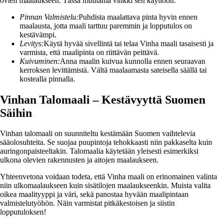
ovien maalaukseen. Tässä muutama vinkki sen käyttöön:
Pinnan Valmistelu:
Puhdista maalattava pinta hyvin ennen
maalausta, jotta maali tarttuu paremmin ja lopputulos on
kestävämpi.
Levitys:
Käytä hyvää sivellintä tai telaa Vinha maali tasaisesti ja
varmista, että maalipinta on riittävän peittävä.
Kuivuminen:
Anna maalin kuivua kunnolla ennen seuraavan
kerroksen levittämistä. Vältä maalaamasta sateisella säällä tai
kostealla pinnalla.
Vinhan Talomaali – Kestävyyttä Suomen
Säihin
Vinhan talomaali on suunniteltu kestämään Suomen vaihtelevia
sääolosuhteita. Se suojaa puupintoja tehokkaasti niin pakkaselta kuin
auringonpaisteeltakin. Talomaalia käytetään yleisesti esimerkiksi
ulkona olevien rakennusten ja aitojen maalaukseen.
Yhteenvetona voidaan todeta, että Vinha maali on erinomainen valinta
niin ulkomaalaukseen kuin sisätilojen maalaukseenkin. Muista valita
oikea maalityyppi ja väri, sekä panostaa hyvään maalipintaan
valmistelutyöhön. Näin varmistat pitkäkestoisen ja siistin
lopputuloksen!