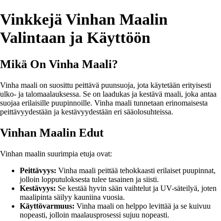
Vinkkejä Vinhan Maalin
Valintaan ja Käyttöön
Mikä On Vinha Maali?
Vinha maali on suosittu peittävä puunsuoja, jota käytetään erityisesti
ulko- ja talomaalauksessa. Se on laadukas ja kestävä maali, joka antaa
suojaa erilaisille puupinnoille. Vinha maali tunnetaan erinomaisesta
peittävyydestään ja kestävyydestään eri sääolosuhteissa.
Vinhan Maalin Edut
Vinhan maalin suurimpia etuja ovat:
Peittävyys:
Vinha maali peittää tehokkaasti erilaiset puupinnat,
jolloin lopputuloksesta tulee tasainen ja siisti.
Kestävyys:
Se kestää hyvin sään vaihtelut ja UV-säteilyä, joten
maalipinta säilyy kauniina vuosia.
Käyttövarmuus:
Vinha maali on helppo levittää ja se kuivuu
nopeasti, jolloin maalausprosessi sujuu nopeasti.