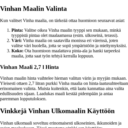
Vinhan Maalin Valinta
Kun valitset Vinha maalia, on tärkeää ottaa huomioon seuraavat asiat:
Pinta:
Valitse oikea Vinha maalin tyyppi sen mukaan, minkä
tyyppistä pintaa olet maalaamassa (esim. ulkoseinä, terassi).
Väri:
Vinha maalia on saatavilla monissa eri väreissä, joten
valitse väri huolella, jotta se sopii ympäristöön ja mieltymyksiisi.
Koko:
Ota huomioon maalattava pinta-ala ja hanki tarpeeksi
maalia, jotta saat työn tehtyä kerralla loppuun.
Vinhan Maali 2,7 l Hinta
Vinhan maalin hinta vaihtelee hieman valitun värin ja myyjän mukaan.
Yleisesti ottaen 2,7 litran purkki Vinha maalia on hinta-laatusuhteeltaan
erinomainen valinta. Muista kuitenkin, että laatu kannattaa aina valita
edullisuuden sijaan. Laadukas maali kestää pidempään ja antaa
paremman lopputuloksen.
Vinkkejä Vinhan Ulkomaalin Käyttöön
Vinhan ulkomaali soveltuu erinomaisesti ulkoseinien, ikkunoiden ja