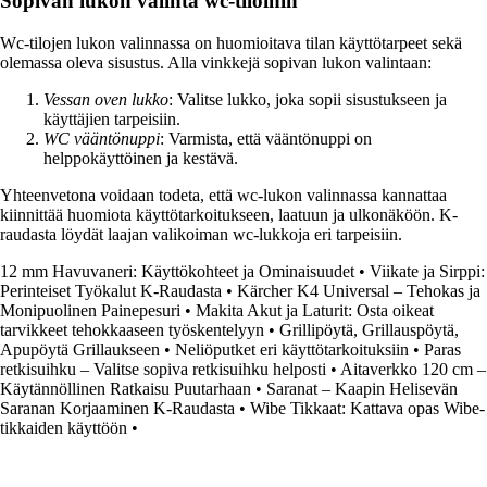
Sopivan lukon valinta wc-tiloihin
Wc-tilojen lukon valinnassa on huomioitava tilan käyttötarpeet sekä
olemassa oleva sisustus. Alla vinkkejä sopivan lukon valintaan:
Vessan oven lukko
: Valitse lukko, joka sopii sisustukseen ja
käyttäjien tarpeisiin.
WC vääntönuppi
: Varmista, että vääntönuppi on
helppokäyttöinen ja kestävä.
Yhteenvetona voidaan todeta, että wc-lukon valinnassa kannattaa
kiinnittää huomiota käyttötarkoitukseen, laatuun ja ulkonäköön. K-
raudasta löydät laajan valikoiman wc-lukkoja eri tarpeisiin.
12 mm Havuvaneri: Käyttökohteet ja Ominaisuudet
•
Viikate ja Sirppi:
Perinteiset Työkalut K-Raudasta
•
Kärcher K4 Universal – Tehokas ja
Monipuolinen Painepesuri
•
Makita Akut ja Laturit: Osta oikeat
tarvikkeet tehokkaaseen työskentelyyn
•
Grillipöytä, Grillauspöytä,
Apupöytä Grillaukseen
•
Neliöputket eri käyttötarkoituksiin
•
Paras
retkisuihku – Valitse sopiva retkisuihku helposti
•
Aitaverkko 120 cm –
Käytännöllinen Ratkaisu Puutarhaan
•
Saranat – Kaapin Helisevän
Saranan Korjaaminen K-Raudasta
•
Wibe Tikkaat: Kattava opas Wibe-
tikkaiden käyttöön
•