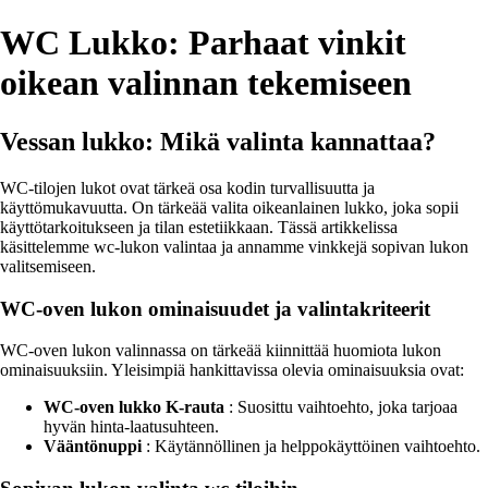
WC Lukko: Parhaat vinkit
oikean valinnan tekemiseen
Vessan lukko: Mikä valinta kannattaa?
WC-tilojen lukot ovat tärkeä osa kodin turvallisuutta ja
käyttömukavuutta. On tärkeää valita oikeanlainen lukko, joka sopii
käyttötarkoitukseen ja tilan estetiikkaan. Tässä artikkelissa
käsittelemme wc-lukon valintaa ja annamme vinkkejä sopivan lukon
valitsemiseen.
WC-oven lukon ominaisuudet ja valintakriteerit
WC-oven lukon valinnassa on tärkeää kiinnittää huomiota lukon
ominaisuuksiin. Yleisimpiä hankittavissa olevia ominaisuuksia ovat:
WC-oven lukko K-rauta
: Suosittu vaihtoehto, joka tarjoaa
hyvän hinta-laatusuhteen.
Vääntönuppi
: Käytännöllinen ja helppokäyttöinen vaihtoehto.