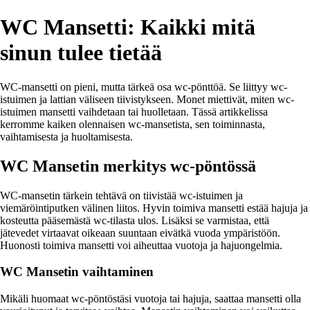
WC Mansetti: Kaikki mitä
sinun tulee tietää
WC-mansetti on pieni, mutta tärkeä osa wc-pönttöä. Se liittyy wc-
istuimen ja lattian väliseen tiivistykseen. Monet miettivät, miten wc-
istuimen mansetti vaihdetaan tai huolletaan. Tässä artikkelissa
kerromme kaiken olennaisen wc-mansetista, sen toiminnasta,
vaihtamisesta ja huoltamisesta.
WC Mansetin merkitys wc-pöntössä
WC-mansetin tärkein tehtävä on tiivistää wc-istuimen ja
viemäröintiputken välinen liitos. Hyvin toimiva mansetti estää hajuja ja
kosteutta pääsemästä wc-tilasta ulos. Lisäksi se varmistaa, että
jätevedet virtaavat oikeaan suuntaan eivätkä vuoda ympäristöön.
Huonosti toimiva mansetti voi aiheuttaa vuotoja ja hajuongelmia.
WC Mansetin vaihtaminen
Mikäli huomaat wc-pöntöstäsi vuotoja tai hajuja, saattaa mansetti olla