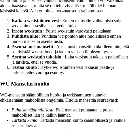
vaurioitunut ja tarvitsee vaihtaa. Mansetin vaihtaminen voi vaikuttaa
aluksi haastavalta, mutta se on tehtävissä itse, mikäli olet hieman
käsistäsi kätevä. Alla on ohjeet wc-mansetin vaihtamiseen:
Katkaa wc-istuimen vesi
: Ennen mansetin vaihtamista sulje
wc-istuimen vesihanasta veden tulo.
Irrota wc-istuin
: Poista wc-istuin varovasti paikaltaan.
Puhdista alue
: Puhdista wc-pöntön alue huolellisesti ennen
uuden mansetin asentamista.
Asenna uusi mansetti
: Aseta uusi mansetti paikoilleen niin, että
se tiivistää wc-istuimen ja lattian välisen liitoksen hyvin.
Asenna wc-istuin takaisin
: Laita wc-istuin takaisin paikoilleen
ja tarkista, ettei se vuoda.
Testaa kunto
: Kytke wc-istuimen vesi takaisin päälle ja
tarkista, ettei vuotoja esiinny.
WC Mansetin huolto
WC-mansetin säännöllinen huolto ja tarkistaminen auttavat
ehkäisemään mahdollisia ongelmia. Huolla mansettia seuraavasti:
Puhdista säännöllisesti
: Pidä mansetti puhtaana ja poista
mahdolliset lian ja kalkin jäämät.
Tarkista kunto
: Tarkista mansetin kunto säännöllisesti ja vaihda
se tarvittaessa.