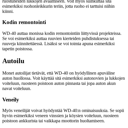
ruostuneiden lukkojen avaamiseen. Voit myös suihkuttaa sitä
esimerkiksi ruohonleikkurin teriin, jotta ruoho ei tarttuisi niihin
kiinni.
Kodin remontointi
WD-40 auttaa monissa kodin remontointiin liittyvissä projekteissa.
Se voi esimerkiksi auttaa ruuvien kierteiden puhdistuksessa tai
ruuveja kiinnitettäessä. Lisäksi se voi toimia apuna esimerkiksi
tapetin poistossa.
Autoilu
Monet autoilijat tietävät, että WD-40 on hyödyllinen apuväline
auton huollossa. Voit käyttää sitä esimerkiksi autonovien ja lukkojen
voiteluun, ruosteen poistoon auton pinnasta tai jopa auton akun
navat voiteluun.
Veneily
Myös veneilijät voivat hyödyntää WD-40:n ominaisuuksia. Se sopii
hyvin esimerkiksi veneen vinssien ja köysien voiteluun, ruosteen
poistoon ankkurista tai vaikkapa moottorin huoltamiseen.