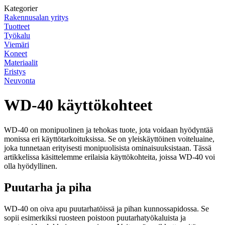
Kategorier
Rakennusalan yritys
Tuotteet
Työkalu
Viemäri
Koneet
Materiaalit
Eristys
Neuvonta
WD-40 käyttökohteet
WD-40 on monipuolinen ja tehokas tuote, jota voidaan hyödyntää
monissa eri käyttötarkoituksissa. Se on yleiskäyttöinen voiteluaine,
joka tunnetaan erityisesti monipuolisista ominaisuuksistaan. Tässä
artikkelissa käsittelemme erilaisia käyttökohteita, joissa WD-40 voi
olla hyödyllinen.
Puutarha ja piha
WD-40 on oiva apu puutarhatöissä ja pihan kunnossapidossa. Se
sopii esimerkiksi ruosteen poistoon puutarhatyökaluista ja