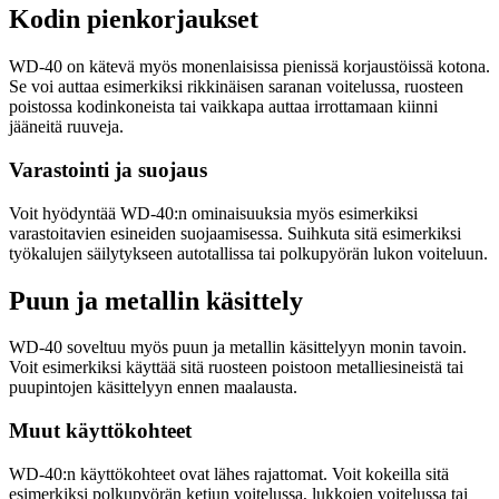
Kodin pienkorjaukset
WD-40 on kätevä myös monenlaisissa pienissä korjaustöissä kotona.
Se voi auttaa esimerkiksi rikkinäisen saranan voitelussa, ruosteen
poistossa kodinkoneista tai vaikkapa auttaa irrottamaan kiinni
jääneitä ruuveja.
Varastointi ja suojaus
Voit hyödyntää WD-40:n ominaisuuksia myös esimerkiksi
varastoitavien esineiden suojaamisessa. Suihkuta sitä esimerkiksi
työkalujen säilytykseen autotallissa tai polkupyörän lukon voiteluun.
Puun ja metallin käsittely
WD-40 soveltuu myös puun ja metallin käsittelyyn monin tavoin.
Voit esimerkiksi käyttää sitä ruosteen poistoon metalliesineistä tai
puupintojen käsittelyyn ennen maalausta.
Muut käyttökohteet
WD-40:n käyttökohteet ovat lähes rajattomat. Voit kokeilla sitä
esimerkiksi polkupyörän ketjun voitelussa, lukkojen voitelussa tai