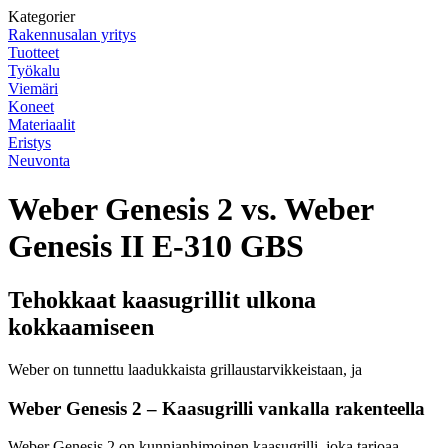
Kategorier
Rakennusalan yritys
Tuotteet
Työkalu
Viemäri
Koneet
Materiaalit
Eristys
Neuvonta
Weber Genesis 2 vs. Weber
Genesis II E-310 GBS
Tehokkaat kaasugrillit ulkona
kokkaamiseen
Weber on tunnettu laadukkaista grillaustarvikkeistaan, ja
Weber Genesis 2 – Kaasugrilli vankalla rakenteella
Weber Genesis 2 on kunnianhimoinen kaasugrilli, joka tarjoaa