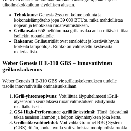
ulkoilmakokkailuun täydellisen alustan.
Tehokkuus:
Genesis 2:ssa on kolme poltinta ja
kokonaislämpöteho jopa 39 000 BTU:a, mikä mahdollistaa
nopean ja tehokkaan ruoanvalmistuksen.
Grillausala:
658 neliötuumaa grillausalaa antaa riittävästi tilaa
isollekin ruoanlaitolle.
Rakenne:
Grillausritilät ovat emaloidut ja kestävät hyvin
korkeita lämpötiloja. Runko on valmistettu kestävästä
materiaalista.
Weber Genesis II E-310 GBS – Innovatiivinen
grillauskokemus
Weber Genesis II E-310 GBS vie grillauskokemuksen uudelle
tasolle innovatiivisilla ominaisuuksillaan.
iGrill-yhteensopivuus:
Voit liittää älypuhelimeesi iGrill-
älysensorin seurataksesi ruoanvalmistuksen edistymistä
reaaliaikaisesti.
GS4 High-Performance -grillijärjestelmä:
Tämä järjestelmä
takaa tasaisen lämmön ja helpon käynnistyksen joka kerta.
Grilliritilävaihtoehdot:
Voit valita Gourmet BBQ System
(GBS) ritilän, jonka avulla voit valmistaa monipuolisia ruokia.