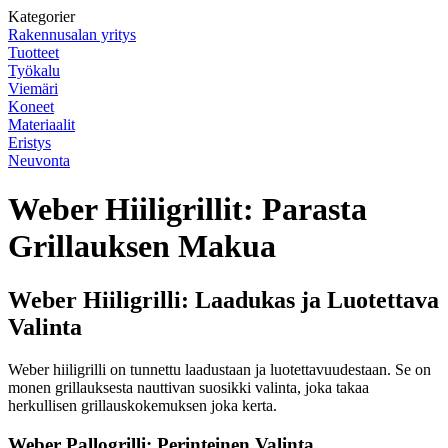
Kategorier
Rakennusalan yritys
Tuotteet
Työkalu
Viemäri
Koneet
Materiaalit
Eristys
Neuvonta
Weber Hiiligrillit: Parasta
Grillauksen Makua
Weber Hiiligrilli: Laadukas ja Luotettava
Valinta
Weber hiiligrilli on tunnettu laadustaan ja luotettavuudestaan. Se on
monen grillauksesta nauttivan suosikki valinta, joka takaa
herkullisen grillauskokemuksen joka kerta.
Weber Pallogrilli: Perinteinen Valinta