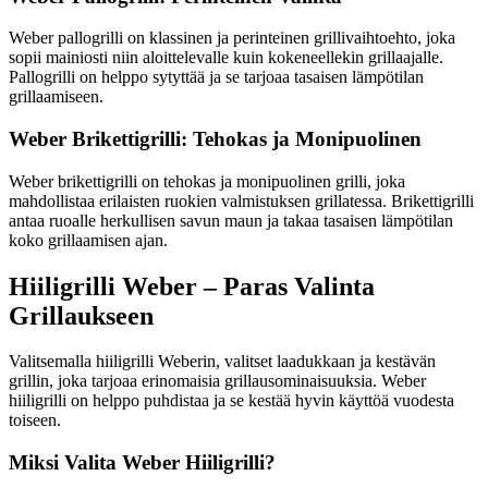
Weber pallogrilli on klassinen ja perinteinen grillivaihtoehto, joka
sopii mainiosti niin aloittelevalle kuin kokeneellekin grillaajalle.
Pallogrilli on helppo sytyttää ja se tarjoaa tasaisen lämpötilan
grillaamiseen.
Weber Brikettigrilli: Tehokas ja Monipuolinen
Weber brikettigrilli on tehokas ja monipuolinen grilli, joka
mahdollistaa erilaisten ruokien valmistuksen grillatessa. Brikettigrilli
antaa ruoalle herkullisen savun maun ja takaa tasaisen lämpötilan
koko grillaamisen ajan.
Hiiligrilli Weber – Paras Valinta
Grillaukseen
Valitsemalla hiiligrilli Weberin, valitset laadukkaan ja kestävän
grillin, joka tarjoaa erinomaisia grillausominaisuuksia. Weber
hiiligrilli on helppo puhdistaa ja se kestää hyvin käyttöä vuodesta
toiseen.
Miksi Valita Weber Hiiligrilli?