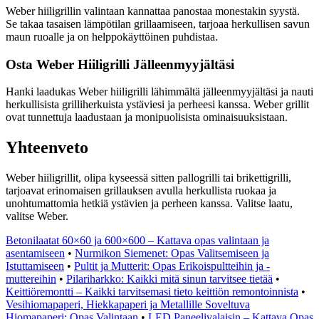
Weber hiiligrillin valintaan kannattaa panostaa monestakin syystä.
Se takaa tasaisen lämpötilan grillaamiseen, tarjoaa herkullisen savun
maun ruoalle ja on helppokäyttöinen puhdistaa.
Osta Weber Hiiligrilli Jälleenmyyjältäsi
Hanki laadukas Weber hiiligrilli lähimmältä jälleenmyyjältäsi ja nauti
herkullisista grilliherkuista ystäviesi ja perheesi kanssa. Weber grillit
ovat tunnettuja laadustaan ja monipuolisista ominaisuuksistaan.
Yhteenveto
Weber hiiligrillit, olipa kyseessä sitten pallogrilli tai brikettigrilli,
tarjoavat erinomaisen grillauksen avulla herkullista ruokaa ja
unohtumattomia hetkiä ystävien ja perheen kanssa. Valitse laatu,
valitse Weber.
Betonilaatat 60×60 ja 600×600 – Kattava opas valintaan ja
asentamiseen
•
Nurmikon Siemenet: Opas Valitsemiseen ja
Istuttamiseen
•
Pultit ja Mutterit: Opas Erikoispultteihin ja -
muttereihin
•
Pilariharkko: Kaikki mitä sinun tarvitsee tietää
•
Keittiöremontti – Kaikki tarvitsemasi tieto keittiön remontoinnista
•
Vesihiomapaperi, Hiekkapaperi ja Metallille Soveltuva
Hiomapaperi: Opas Valintaan
•
LED Paneelivalaisin – Kattava Opas