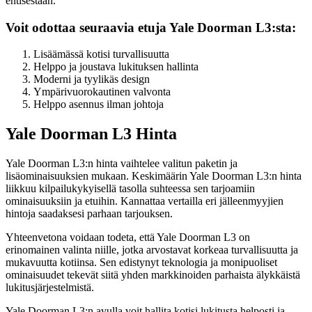
entisestään.
Voit odottaa seuraavia etuja Yale Doorman L3:sta:
Lisäämässä kotisi turvallisuutta
Helppo ja joustava lukituksen hallinta
Moderni ja tyylikäs design
Ympärivuorokautinen valvonta
Helppo asennus ilman johtoja
Yale Doorman L3 Hinta
Yale Doorman L3:n hinta vaihtelee valitun paketin ja
lisäominaisuuksien mukaan. Keskimäärin Yale Doorman L3:n hinta
liikkuu kilpailukykyisellä tasolla suhteessa sen tarjoamiin
ominaisuuksiin ja etuihin. Kannattaa vertailla eri jälleenmyyjien
hintoja saadaksesi parhaan tarjouksen.
Yhteenvetona voidaan todeta, että Yale Doorman L3 on
erinomainen valinta niille, jotka arvostavat korkeaa turvallisuutta ja
mukavuutta kotiinsa. Sen edistynyt teknologia ja monipuoliset
ominaisuudet tekevät siitä yhden markkinoiden parhaista älykkäistä
lukitusjärjestelmistä.
Yale Doorman L3:n avulla voit hallita kotisi lukitusta helposti ja