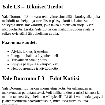
Yale L3 – Tekniset Tiedot
Yale Doorman L3 on varustettu viimeisimmällä teknologialla, joka
mahdollistaa helpon ja turvallisen pääsyn kotiisi. Laitteessa on
edistynyt lukitusmekanismi, joka takaa luotettavan suojauksen
ulkopuolisilta. Lisäksi Yale L3 tarjoaa mahdollisuuden avata ja
sulkea ovia etänä älypuhelimen avulla.
Pääominaisuudet:
Älykäs lukitusjärjestelmä
Langaton hallinta älypuhelimella
Turvallinen salakirjoitus
Pysyvä pääsy- ja aikarajoitukset
Helppo asennus ja käyttöönotto
Yale Doorman L3 – Edut Kotiisi
Yale Doorman L3 tarjoaa monia etuja kotisi turvallisuuden ja
mukavuuden parantamiseksi. Voit hallita lukitusta missä tahansa ja
milloin tahansa älypuhelimen välityksellä. Lisäksi voit luoda pysyviä
ja aikarajoituksia pääsyoikeuksiin, mikä lisää turvallisuutta