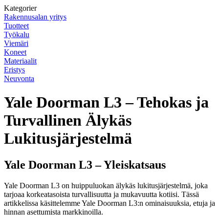
Kategorier
Rakennusalan yritys
Tuotteet
Työkalu
Viemäri
Koneet
Materiaalit
Eristys
Neuvonta
Yale Doorman L3 – Tehokas ja
Turvallinen Älykäs
Lukitusjärjestelmä
Yale Doorman L3 – Yleiskatsaus
Yale Doorman L3 on huippuluokan älykäs lukitusjärjestelmä, joka
tarjoaa korkeatasoista turvallisuutta ja mukavuutta kotiisi. Tässä
artikkelissa käsittelemme Yale Doorman L3:n ominaisuuksia, etuja ja
hinnan asettumista markkinoilla.