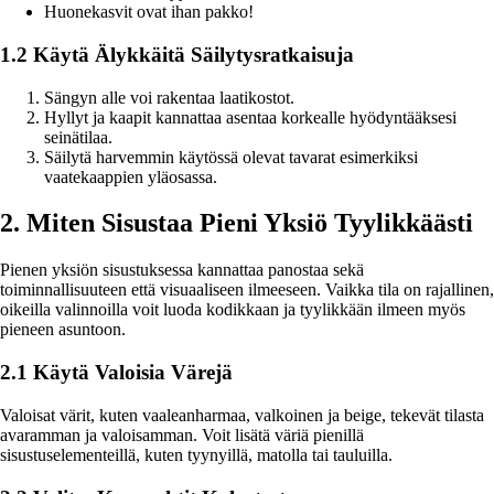
Huonekasvit ovat ihan pakko!
1.2 Käytä Älykkäitä Säilytysratkaisuja
Sängyn alle voi rakentaa laatikostot.
Hyllyt ja kaapit kannattaa asentaa korkealle hyödyntääksesi
seinätilaa.
Säilytä harvemmin käytössä olevat tavarat esimerkiksi
vaatekaappien yläosassa.
2. Miten Sisustaa Pieni Yksiö Tyylikkäästi
Pienen yksiön sisustuksessa kannattaa panostaa sekä
toiminnallisuuteen että visuaaliseen ilmeeseen. Vaikka tila on rajallinen,
oikeilla valinnoilla voit luoda kodikkaan ja tyylikkään ilmeen myös
pieneen asuntoon.
2.1 Käytä Valoisia Värejä
Valoisat värit, kuten vaaleanharmaa, valkoinen ja beige, tekevät tilasta
avaramman ja valoisamman. Voit lisätä väriä pienillä
sisustuselementeillä, kuten tyynyillä, matolla tai tauluilla.