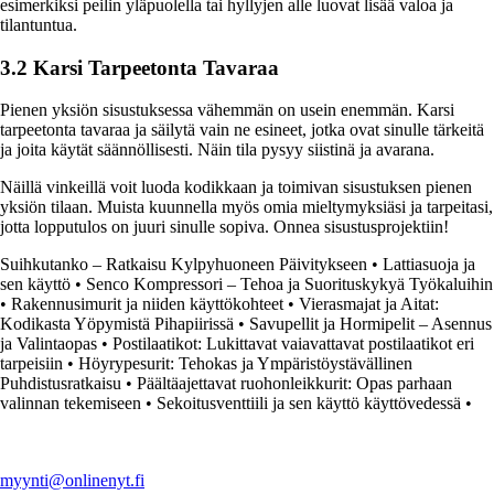
esimerkiksi peilin yläpuolella tai hyllyjen alle luovat lisää valoa ja
tilantuntua.
3.2 Karsi Tarpeetonta Tavaraa
Pienen yksiön sisustuksessa vähemmän on usein enemmän. Karsi
tarpeetonta tavaraa ja säilytä vain ne esineet, jotka ovat sinulle tärkeitä
ja joita käytät säännöllisesti. Näin tila pysyy siistinä ja avarana.
Näillä vinkeillä voit luoda kodikkaan ja toimivan sisustuksen pienen
yksiön tilaan. Muista kuunnella myös omia mieltymyksiäsi ja tarpeitasi,
jotta lopputulos on juuri sinulle sopiva. Onnea sisustusprojektiin!
Suihkutanko – Ratkaisu Kylpyhuoneen Päivitykseen
•
Lattiasuoja ja
sen käyttö
•
Senco Kompressori – Tehoa ja Suorituskykyä Työkaluihin
•
Rakennusimurit ja niiden käyttökohteet
•
Vierasmajat ja Aitat:
Kodikasta Yöpymistä Pihapiirissä
•
Savupellit ja Hormipelit – Asennus
ja Valintaopas
•
Postilaatikot: Lukittavat vaiavattavat postilaatikot eri
tarpeisiin
•
Höyrypesurit: Tehokas ja Ympäristöystävällinen
Puhdistusratkaisu
•
Päältäajettavat ruohonleikkurit: Opas parhaan
valinnan tekemiseen
•
Sekoitusventtiili ja sen käyttö käyttövedessä
•
myynti@onlinenyt.fi