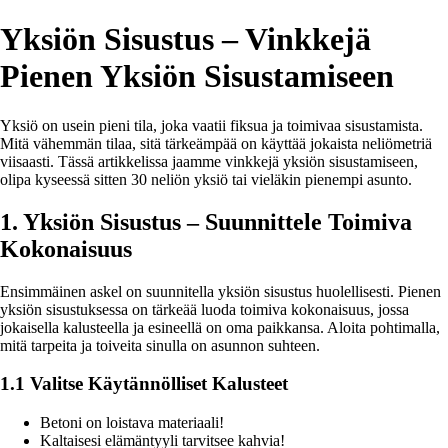
Yksiön Sisustus – Vinkkejä
Pienen Yksiön Sisustamiseen
Yksiö on usein pieni tila, joka vaatii fiksua ja toimivaa sisustamista.
Mitä vähemmän tilaa, sitä tärkeämpää on käyttää jokaista neliömetriä
viisaasti. Tässä artikkelissa jaamme vinkkejä yksiön sisustamiseen,
olipa kyseessä sitten 30 neliön yksiö tai vieläkin pienempi asunto.
1. Yksiön Sisustus – Suunnittele Toimiva
Kokonaisuus
Ensimmäinen askel on suunnitella yksiön sisustus huolellisesti. Pienen
yksiön sisustuksessa on tärkeää luoda toimiva kokonaisuus, jossa
jokaisella kalusteella ja esineellä on oma paikkansa. Aloita pohtimalla,
mitä tarpeita ja toiveita sinulla on asunnon suhteen.
1.1 Valitse Käytännölliset Kalusteet
Betoni on loistava materiaali!
Kaltaisesi elämäntyyli tarvitsee kahvia!