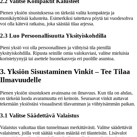
2.2 Valitse Kompaktit Kalusteet
Pienen yksiön sisustuksessa on tärkeää valita kompakteja ja
monikäyttöisiä kalusteita. Esimerkiksi taitettava pöytä tai vuodesohva
voi olla kätevä ratkaisu, joka säästää tilaa arjessa.
2.3 Luo Persoonallisuutta Yksityiskohdilla
Pieni yksiö voi olla persoonallinen ja viihtyisä tila pienillä
yksityiskohdilla. Ripusta seinille omia valokuviasi, valitse mieluisia
koristetyynyjä tai asettele huonekasveja eri puolille asuntoa.
3. Yksiön Sisustaminen Vinkit – Tee Tilaa
Ilmavuudelle
Pienen yksiön sisustuksen avainsana on ilmavuus. Kun tila on ahdas,
on tärkeää luoda avaramuutta eri keinoin. Seuraavat vinkit auttavat
tekemään yksiöstäsi visuaalisesti tilavamman ja viihtyisämmän paikan.
3.1 Valitse Säädettävä Valaistus
Valaistus vaikuttaa tilan tunnelmaan merkittävästi. Valitse säädettävät
valaisimet, joilla voit säätää valon määrää eri tilanteisiin. Lisävalot