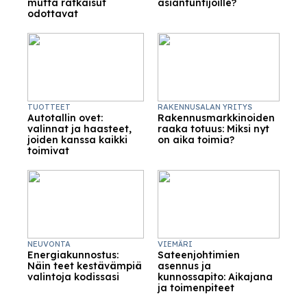
mutta ratkaisut
asiantuntijoille?
odottavat
TUOTTEET
RAKENNUSALAN YRITYS
Autotallin ovet:
Rakennusmarkkinoiden
valinnat ja haasteet,
raaka totuus: Miksi nyt
joiden kanssa kaikki
on aika toimia?
toimivat
NEUVONTA
VIEMÄRI
Energiakunnostus:
Sateenjohtimien
Näin teet kestävämpiä
asennus ja
valintoja kodissasi
kunnossapito: Aikajana
ja toimenpiteet