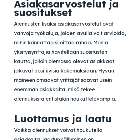
Asiakasarvostelut ja
suositukset
Alennusten lisäksi asiakasarvostelut ovat
vahvoja työkaluja, joiden avulla voit arvioida,
mihin kannattaa sijoittaa rahaa. Monia
yksityisyrittäjiä havitellaan suositusten
kautta, jolloin olemassa olevat asiakkaat
jakavat positiivisia kokemuksiaan. Hyvän
maineen omaavat yrittäjät saavat usein
enemmän asiakkaita, mikä tekee
alennuksista entistäkin houkuttelevampia.
Luottamus ja laatu
Vaikka alennukset voivat houkutella
asiakkaita, laadun säilyminen on