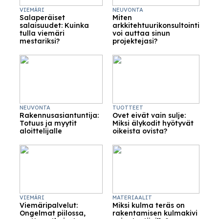
VIEMÄRI
NEUVONTA
Salaperäiset
Miten
salaisuudet: Kuinka
arkkitehtuurikonsultointi
tulla viemäri
voi auttaa sinun
mestariksi?
projektejasi?
NEUVONTA
TUOTTEET
Rakennusasiantuntija:
Ovet eivät vain sulje:
Totuus ja myytit
Miksi älykodit hyötyvät
aloittelijalle
oikeista ovista?
VIEMÄRI
MATERIAALIT
Viemäripalvelut:
Miksi kulma teräs on
Ongelmat piilossa,
rakentamisen kulmakivi